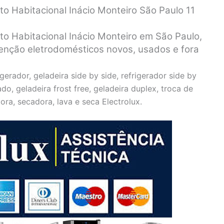
to Habitacional Inácio Monteiro São Paulo 11
nto Habitacional Inácio Monteiro em São Paulo,
tenção eletrodomésticos novos, usados e fora
gerador, geladeira side by side, refrigerador side by
ado, geladeira frost free, geladeira duplex, troca de
dora, secadora, lava e seca Electrolux.