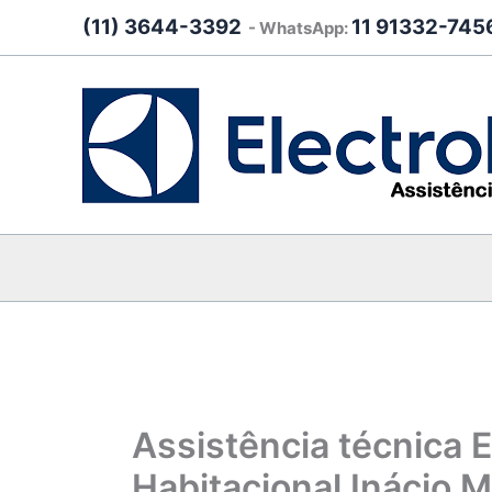
Ir
(11) 3644-3392
11 91332-745
- WhatsApp:
para
o
conteúdo
Assistência técnica 
Habitacional Inácio M